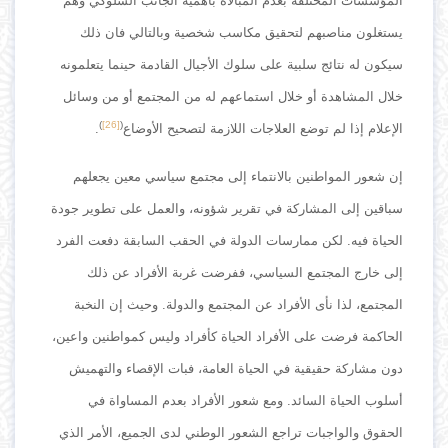
المؤسسات المختلفة بعدم المبالاة بأهمية الجانب السلوكي وهم
يستغلون مناصبهم لتحقيق مكاسب شخصية وبالتالي فان ذلك
سيكون له نتائج سلبية على سلوك الأجيال القادمة حينما يتعلمونه
خلال المشاهدة أو خلال استماعهم له من المجتمع أو من وسائل
)
[26]
(
الإعلام إذا لم توضع العلاجات اللازمة لتصحيح الأوضاع
.
إن شعور المواطنين بالانتماء إلى مجتمع سياسي معين يجعلهم
سباقين إلى المشاركة في تقرير شؤونه، والعمل على تطوير جودة
الحياة فيه. لكن ممارسات الدولة في الحقب السابقة دفعت الفرد
إلى خارج المجتمع السياسي، ففرضت غربة الأفراد عن ذلك
المجتمع، لذا نأى الأفراد عن المجتمع والدولة. وحيث إن النخبة
الحاكمة فرضت على الأفراد الحياة كأفراد وليس كمواطنين واعين،
دون مشاركة حقيقية في الحياة العامة، فبات الإقصاء والتهميش
أسلوب الحياة السائد. ومع شعور الأفراد بعدم المساواة في
الحقوق والواجبات تراجع الشعور الوطني لدى الجميع، الأمر الذي