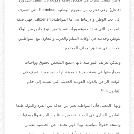
واطن بمعنى شارك في المكان إقامة ومولداً لأن الفعل على وزن
(فاعل). وهي تقترب من مفهوم الوطنية Patriotism التي تنصرف
إلى حب الوطن والارتباط به. أما المواطنةCitizenship فهي صفة
المواطن التي تحدد حقوقه وواجباته، وتتميز بنوع خاص من الولاء
للوطن وخدمته في أوقات السلم والحرب والتعاون مع المواطنين
الآخرين في تحقيق أهداف المجتمع.
ويمكن تعريف المواطنة بأنها «تمتع الشخص بحقوق وواجبات،
وممارستها في بقعة جغرافية معينة، لها حدود معينة، تعرف في
الوقت الراهن بالدولة القومية الحديثة التي تستند إلى حكم
)
[1]
(
القانون»
.
وبهذا المعنى فأن المواطنة تعبر عن علاقة بين الفرد والدولة طبقا
للقانون الساري في الدولة، تتضمن شيئا من الحرية والمسؤوليات
وتمنحه حقوقاً سياسية. وبذا فهي تختلف عن الجنسية تتضمن