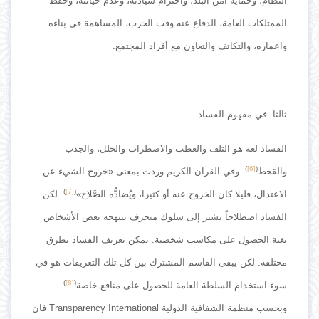
النظام، وحماية امن البلد، واحترام سيادته، وعدم خيانته، وحفظ
الممتلكات العامة، الدفاع عنه وقت الحرب، المساهمة في بناءه
واعماره، والتكاتف والتعاون مع أفراد المجتمع.
ثالثا: في مفهوم الفساد
الفساد لغة هو التلف والعطب والاضطراب والخلل، والجدب
)
[6]
(
والقحط
. وفي القران الكريم وردت بمعنى «خروج الشيء عن
)
[7]
(
الاعتدال، قليلا كان الخروج عنه أو كثيرا، ويُضادُّه الصَّلاح»
. لكن
الفساد اصطلاحاً يشير إلى سلوك منحرف ينتهجه بعض الأشخاص
بغية الحصول على مكاسب شخصية. يمكن تعريف الفساد بطرق
مختلفة. لكن يبقى القاسم المشترك بين كل تلك التعريفات هو في
)
[8]
(
سوء استخدام السلطة العامة للحصول على منافع خاصة
.
وبحسب منظمة الشفافية الدولية Transparency International فان