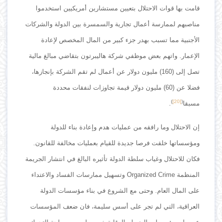
قامت بها قوات الاحتلال بتعيين مستشارين أمريكيين استخدموا
مناصبهم لممارسة أعمال تجارية والسمسرة بين الدولة والشركات
الأجنبية مما تسبب بهدر جزء كبير من المال المخصص لإعادة
الإعمار. واتهم بعض موظفي شركة هاليبرتون بتقاضي مبالغ مالية
تصل إلى (160) مليون دولار عن أعمال لم تقم الشركة بإنجازها،
فضلا عن (60) مليون دولار قيمة تجاوزات لنفقات محددة
)
[20]
(
مسبقا
.
إن الاحتلال وما رافقه من عمليات هدم وإعادة بناء للدولة
ومؤسساتها خلقت فرصا جديدة للقيام بعمليات مخالفة للقانون.
فكان للاحتلال وغياب سلطة الدولة تأثيره البالغ في انتشار الجريمة
المنظمة Organized Crime وتسهيل ممارسات الفساد والاعتداء
على المال العام. وحتى مع الشروع في بناء مؤسسات الدولة
العراقية، التي لم تجر على أسس سليمة، فان ضعف المؤسسات