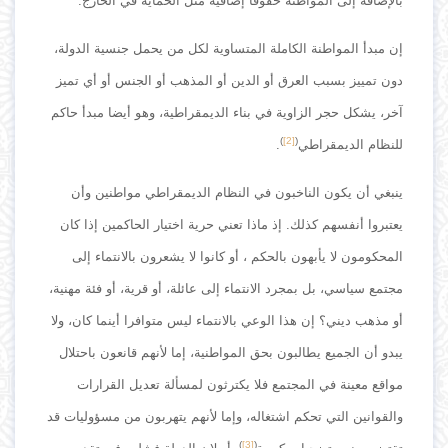
بالإضافة إلى المواطنة حقوقاً إضافية مثل الحماية في الخارج.
إن مبدأ المواطنة الكاملة المتساوية لكل من يحمل جنسية الدولة،
دون تمييز بسبب العرق أو الدين أو المذهب أو الجنس أو أي تميز
آخر، يشكل حجر الزاوية في بناء الديمقراطية، وهو أيضا مبدأ حاكم
)
[2]
(
للنظام الديمقراطي
.
ينبغي أن يكون الناخبون في النظام الديمقراطي مواطنين وأن
يعتبروا أنفسهم كذلك. إذ ماذا تعني حرية اختيار الحاكمين إذا كان
المحكومون لا يأبهون بالحكم ، أو كانوا لا يشعرون بالانتماء إلى
مجتمع سياسي، بل بمجرد الانتماء إلى عائلة، أو قرية، أو فئة مهنية،
أو مذهب ديني؟ إن هذا الوعي بالانتماء ليس متوافرا أينما كان، ولا
يبدو أن الجميع يطالبون بحق المواطنية، إما لأنهم قانعون باحتلال
مواقع معينة في المجتمع فلا يكترثون لمسألة تعديل القرارات
والقوانين التي تحكم اشتغاله، وإما لأنهم يتهربون من مسؤوليات قد
)
[3]
(