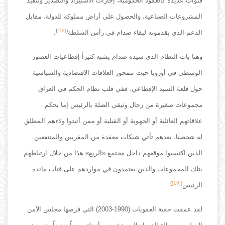
قنوات عديدة كالعقود الحكومية، إجازات الاستيراد والتصدير وتنفيذ
المشروعات الصناعية، والحصول على أراض مملوكة للدولة، مقابل
)
[18]
(
الدعم الذي يقدمونه لبقاء صدام في رأس السلطة
.
وهنا بات النظام الذي شيده صدام يشبه كثيراً إقطاعيات العصور
الوسطى في أوروبا حيث تتمحور العلاقات الاقتصادية والسياسية
حول قلعة السيد الإقطاعي. ففي قلب نظام الحكم في العراق
مجموعات صغيرة من رجال وثيقي الصلة بالرئيس إما بحكم
علاقاتهم العائلية أو الجهوية أو القبلية أو ممن أثبتوا ولاءهم المطلق
له شخصيا، بعدهم تأتي شبكات معقدة من المقربين والمنتفعين
الذين اكتسبوا موقعهم داخل مجتمع «الريع» هذا من خلال ارتباطهم
بتلك المجموعات والذين يعتمدون في مواردهم على فتات مائدة
)
[19]
(
الرئيس
.
لقد عمقت حقبة العقوبات (1990-2003) التي فرضها مجلس الأمن