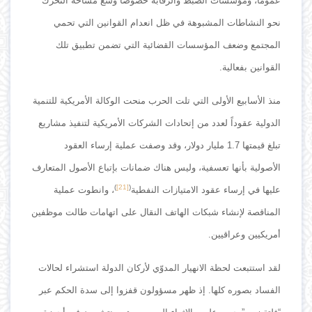
عموما، ومؤسسات الضبط والرقابة خصوصا وسع مساحة التحرك
نحو النشاطات المشبوهة في ظل انعدام القوانين التي تحمي
المجتمع وضعف المؤسسات القضائية التي تضمن تطبيق تلك
القوانين بفعالية.
منذ الأسابيع الأولى التي تلت الحرب منحت الوكالة الأمريكية للتنمية
الدولية عقوداً لعدد من إتحادات الشركات الأمريكية لتنفيذ مشاريع
تبلغ قيمتها 1.7 مليار دولار، وقد وصفت عملية إرساء العقود
الأصولية بأنها تعسفية، وليس هناك ضمانات بإتباع الأصول المتعارف
)
[21]
(
عليها في إرساء عقود الامتيازات النفطية
، وانطوت عملية
المناقصة لإنشاء شبكات الهاتف النقال على اتهامات طالت موظفين
أمريكيين وعراقيين.
لقد استتبعت لحظة الانهيار المدوّي لأركان الدولة استشراء لحالات
الفساد بصوره كلها. إذ ظهر مسؤولون قفزوا إلى سدة الحكم عبر