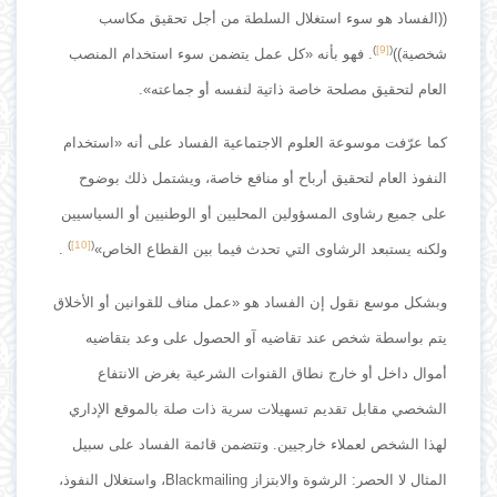
((الفساد هو سوء استغلال السلطة من أجل تحقيق مكاسب
)
[9]
(
شخصية))
. فهو بأنه «كل عمل يتضمن سوء استخدام المنصب
العام لتحقيق مصلحة خاصة ذاتية لنفسه أو جماعته».
كما عرّفت موسوعة العلوم الاجتماعية الفساد على أنه «استخدام
النفوذ العام لتحقيق أرباح أو منافع خاصة، ويشتمل ذلك بوضوح
على جميع رشاوى المسؤولين المحليين أو الوطنيين أو السياسيين
)
[10]
(
ولكنه يستبعد الرشاوى التي تحدث فيما بين القطاع الخاص»
.
وبشكل موسع نقول إن الفساد هو «عمل مناف للقوانين أو الأخلاق
يتم بواسطة شخص عند تقاضيه آو الحصول على وعد بتقاضيه
أموال داخل أو خارج نطاق القنوات الشرعية بغرض الانتفاع
الشخصي مقابل تقديم تسهيلات سرية ذات صلة بالموقع الإداري
لهذا الشخص لعملاء خارجيين. وتتضمن قائمة الفساد على سبيل
المثال لا الحصر: الرشوة والابتزاز Blackmailing، واستغلال النفوذ،