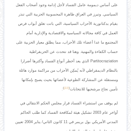
على أساس ديمومة عامل الفساد لأجل إدامة وجود أصحاب الفعل
السياسي. وتبرز في العراق ظاهرة المحسوبية الحزبية التي تنذر
بقيام بدكتاتورية الأحزاب السياسية، التي باتت تغلق أبواب فرص
العمل في كافة مجالاته السياسية والاقتصادية والإدارية أمام
المجتمع ما عدا أعضاء تلك الأحزاب، مما يطلق معيار الحزبية على
حساب الكفاءة والمهنية. وهنا قد نتحدث عن الحزبقراطية
Partitocraziation الذي يعد أخطر أنواع الفساد وأكثرها أضرارا
بالنظام الديمقراطي لأنه يُمكِن الأحزاب من مراكمة موارد هائلة
ومستقلة عن المشاركة الطوعية لأعضائها بحيث يصبح بإمكانها
)
[22]
(
تأمين نجاح مرشحيها للانتخابات
.
لم يوقف من استشراء الفساد قرار مجلس الحكم الانتقالي في
أواخر عام 2003 تشكيل هيئة لمكافحة الفساد كما طلب الحاكم
المدني الأمريكي بول بريمر في 11 كانون الثاني/ يناير 2004 تعيين