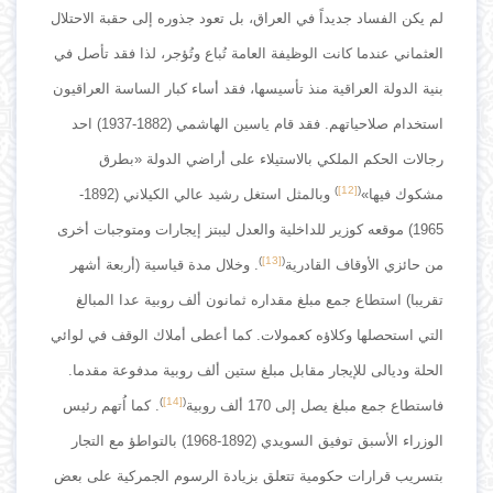
لم يكن الفساد جديداً في العراق، بل تعود جذوره إلى حقبة الاحتلال
العثماني عندما كانت الوظيفة العامة تُباع وتُؤجر، لذا فقد تأصل في
بنية الدولة العراقية منذ تأسيسها، فقد أساء كبار الساسة العراقيون
استخدام صلاحياتهم. فقد قام ياسين الهاشمي (1882-1937) احد
رجالات الحكم الملكي بالاستيلاء على أراضي الدولة «بطرق
)
[12]
(
مشكوك فيها»
وبالمثل استغل رشيد عالي الكيلاني (1892-
1965) موقعه كوزير للداخلية والعدل ليبتز إيجارات ومتوجبات أخرى
)
[13]
(
من حائزي الأوقاف القادرية
. وخلال مدة قياسية (أربعة أشهر
تقريبا) استطاع جمع مبلغ مقداره ثمانون ألف روبية عدا المبالغ
التي استحصلها وكلاؤه كعمولات. كما أعطى أملاك الوقف في لوائي
الحلة وديالى للإيجار مقابل مبلغ ستين ألف روبية مدفوعة مقدما.
)
[14]
(
فاستطاع جمع مبلغ يصل إلى 170 ألف روبية
. كما اُتهم رئيس
الوزراء الأسبق توفيق السويدي (1892-1968) بالتواطؤ مع التجار
بتسريب قرارات حكومية تتعلق بزيادة الرسوم الجمركية على بعض