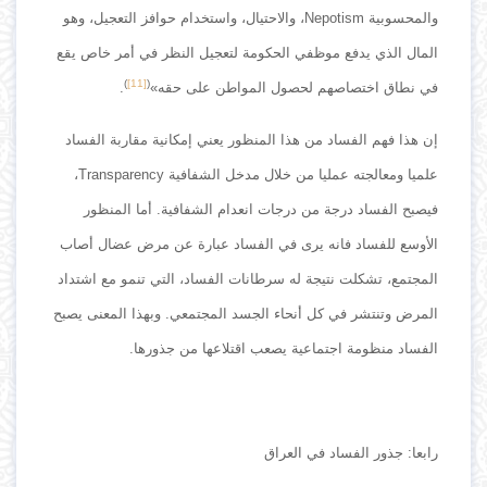
والمحسوبية Nepotism، والاحتيال، واستخدام حوافز التعجيل، وهو
المال الذي يدفع موظفي الحكومة لتعجيل النظر في أمر خاص يقع
)
[11]
(
في نطاق اختصاصهم لحصول المواطن على حقه»
.
إن هذا فهم الفساد من هذا المنظور يعني إمكانية مقاربة الفساد
علميا ومعالجته عمليا من خلال مدخل الشفافية Transparency،
فيصبح الفساد درجة من درجات انعدام الشفافية. أما المنظور
الأوسع للفساد فانه يرى في الفساد عبارة عن مرض عضال أصاب
المجتمع، تشكلت نتيجة له سرطانات الفساد، التي تنمو مع اشتداد
المرض وتنتشر في كل أنحاء الجسد المجتمعي. وبهذا المعنى يصبح
الفساد منظومة اجتماعية يصعب اقتلاعها من جذورها.
رابعا: جذور الفساد في العراق