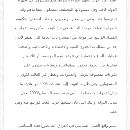
“فلتة زمن” جرت عليهم الإثراء السريع، وهم منتشرون في أجهزة
الدولة كافة، وفي مستوياتها المختلفة، يمسكون بمقاعدهم وقد
تمترسوا خلف بعض من صغار موظفيهم، أو خلف انشغال الحكومة
بالمهام الثقيلة للمرحلة الحالية. في هذا الوقت يمكن رصد عمليات
الفساد الواسع عبر موجة من المشروعات العامة التي تفتقر لأدنى
حد من متطلبات الجدوى الفنية والاقتصادية والاجتماعية، وأضحت
عمليات البناء والإعمار التي تتولاها هذه المؤسسة أو تلك مثار
سخرية بين العامة، فعقود المقاولات والإنشاءات تنطوي على
دفوعات مفضوحة للرشى والعمولات، وتعطي في الغالب لذوي
المسؤولين. وفي ظل ما انتهت إليه انتخابات 2005 من نتائج، ما
تزال الأحزاب والمنظمات التي قدِمت بعد 9 نيسان/2003 تحتل
مباني الدولة أو تلك التي كان يشغلها حزب البعث فورثتها منه وهي
تلعنه.
يشير واقع العمل السياسي في العراق، انه يصوغ فعله السياسي