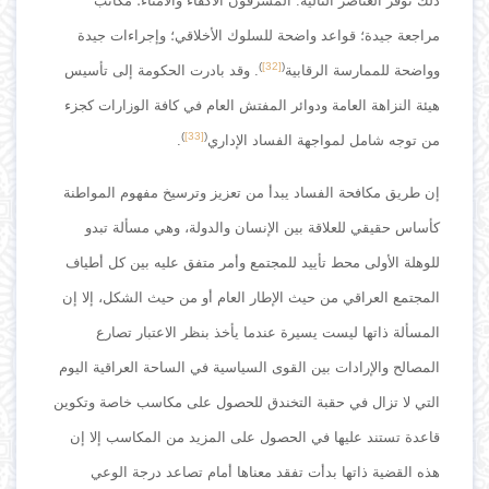
ذلك توفر العناصر التالية: المشرفون الأكفاء والأمناء؛ مكاتب
مراجعة جيدة؛ قواعد واضحة للسلوك الأخلاقي؛ وإجراءات جيدة
)
[32]
(
وواضحة للممارسة الرقابية
. وقد بادرت الحكومة إلى تأسيس
هيئة النزاهة العامة ودوائر المفتش العام في كافة الوزارات كجزء
)
[33]
(
من توجه شامل لمواجهة الفساد الإداري
.
إن طريق مكافحة الفساد يبدأ من تعزيز وترسيخ مفهوم المواطنة
كأساس حقيقي للعلاقة بين الإنسان والدولة، وهي مسألة تبدو
للوهلة الأولى محط تأييد للمجتمع وأمر متفق عليه بين كل أطياف
المجتمع العراقي من حيث الإطار العام أو من حيث الشكل، إلا إن
المسألة ذاتها ليست يسيرة عندما يأخذ بنظر الاعتبار تصارع
المصالح والإرادات بين القوى السياسية في الساحة العراقية اليوم
التي لا تزال في حقبة التخندق للحصول على مكاسب خاصة وتكوين
قاعدة تستند عليها في الحصول على المزيد من المكاسب إلا إن
هذه القضية ذاتها بدأت تفقد معناها أمام تصاعد درجة الوعي