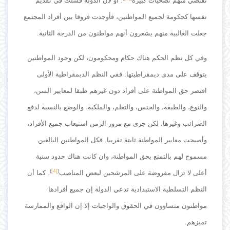
تقتضي منهم تضحيات كبيرة
. أو لان الدولة فشلت في تقديم
نفسها كحكومة لجميع المواطنين، فأوجدت فروقا بين أفراد المجتمع
جعلت الغالبية منهم يشعرون أنهم مواطنون من الدرجة الثانية.
وفي كل نظم الحكم هناك حكام ومحكومون، لكن وجود المواطنين
يتوقف على مدى ديمقراطيتها. ففي النظم الديمقراطية الأولى
اقتصر حق المواطنة على أفراد دون غيرهم طبقا لمعايير السن،
والنوع، والطبقة، والجنس، والتعلم، والملكية، والوضع بالنسبة لدفع
الضرائب وغيرها. لكن جرى مع مرور الزمن استيعاب جميع الأفراد،
وأصبحت معايير المواطنة ثابتة تقريبا. فكل المواطنين البالغين
مسموح لهم بالتمتع بحق المواطنة، وان كانت هناك حدود سنية
)
[4]
(
أعلى لا تزال مفروضة على المرشحين لبعض المناصب
. كما أن
النظم التسلطية الاستبدادية تدعي الدولة إن جميع أفرادها
مواطنون متساوون في الحقوق والواجبات إلا إن الواقع والممارسة
تميزهم.