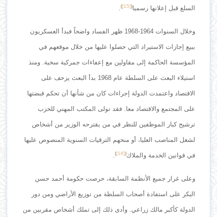
)
[15]
(
السلع قبل إعلانها رسميا
.
وخلال السنوات 1964-1968 ظهر الفساد واضحاً فبدأ العسكريون
ببيع إجازات الاستيراد التي حصلوا عليها من خلال موقعهم في
المؤسسة الحاكمة إلى مقاولين مع إعفاءات جمركية سخية. ومنذ
استيلاء البعث على السلطة عام 1968 بدأ البعث يزحف على
الاقتصاد واعتمدت الدولة إجراءات كان من شأنها أن تحكم قبضتها
على المجتمع والاقتصاد معا. فقد تولى المكتب المهني للحزب
ترشيح كبار الموظفين للنظر في من يقترحه الوزير من أشخاص
لشغل المناصب العليا، أو منحهم الترقيات السنوية المنصوص عليها
)
[16]
(
في قوانين الخدمة والملاك
.
وعلى غرار جميع الأنظمة السابقة، حرصت حكومة أحمد حسن
البكر على استفادة أصحاب السلطة من توزيع الأراضي ومن دور
الدولة كأكبر مالك زراعي. وأدى ذلك إلى تملك أشخاص مقربين من