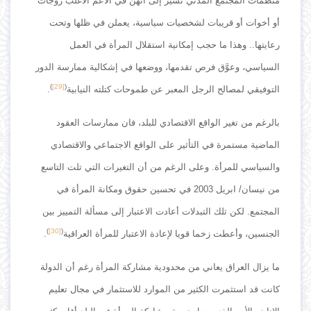
منظمات المجتمع المدني تشير إلى أنهن في الأعم الأغلب زوجات
أو أخوات أو قريبات لشخصيات سياسية، يعملن في ظلها وتحت
رعايتها.. وهذا ما حجب إمكانية استقلال المرأة في العمل
السياسي، وعوَّق فرص تقدمها، ووضعها في إشكالية ممارسة الدور
)
[29]
(
التوفيقي لمصالح الرجل المعبر عن طموحات كتلته النيابية
.
بالرغم من تغير الواقع الاقتصادي للبلد، فان ممارسات العقود
الماضية مستمرة في التأثير على الواقع الاجتماعي والاقتصادي
والسياسي للمرأة. وعلى الرغم من أن التغيرات التي تلت التاسع
من نيسان/ ابريل 2003 في تحسين حقوق ومكانة المرأة في
المجتمع. لكن تلك التبدلات أعادت الاعتبار إلى مسألة التمييز بين
)
[30]
(
الجنسين، وأعطت زخما قويا لإعادة الاعتبار للمرأة العراقية
.
ما يزال العراق يعاني من محدودية مشاركة المرأة رغم أن الدولة
كانت قد استثمرت الكثير من الموارد للاستثمار في مجال تعليم