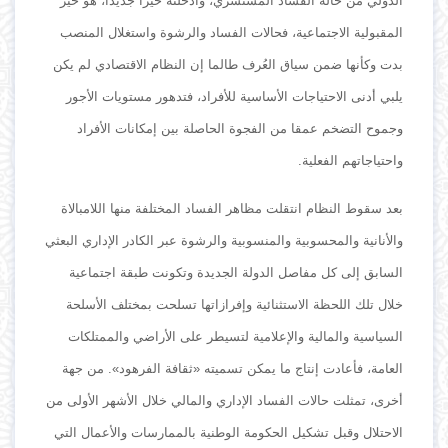
الدولي من حالة الفساد المستشري، وأدخلته حيزاً جديداً، هو حيز
المقبولية الاجتماعية، فحالات الفساد والرشوة واستغلال المنصب
بدت وكأنها ضمن سياق العُرف طالما إن النظام الاقتصادي لم يكن
يلبي أدنى الاحتياجات الأساسية للأفراد، فتدهور مستويات الأجور
وجموح التضخم عمقا من الفجوة الحاصلة بين إمكانات الأفراد
واحتياجاتهم الفعلية.
بعد سقوط النظام انتقلت مظاهر الفساد المختلفة منها اللامبالاة
والأنانية والمحسوبية والمنسوبية والرشوة عبر الكادر الإداري البعثي
السابق إلى كل مفاصل الدولة الجديدة وتكونت طبقة اجتماعية
خلال تلك اللحظة الاستثنائية وإفرازاتها تسلحت بمختلف الأسلحة
السياسية والمالية والإعلامية لتسيطر على الأراضي والممتلكات
العامة، فأعادت إنتاج ما يمكن تسميته «ثقافة الفرهود». من جهة
أخرى، تمثلت حالات الفساد الإداري والمالي خلال الأشهر الأولى من
الاحتلال وقبل تشكيل الحكومة الوطنية بالممارسات والأعمال التي