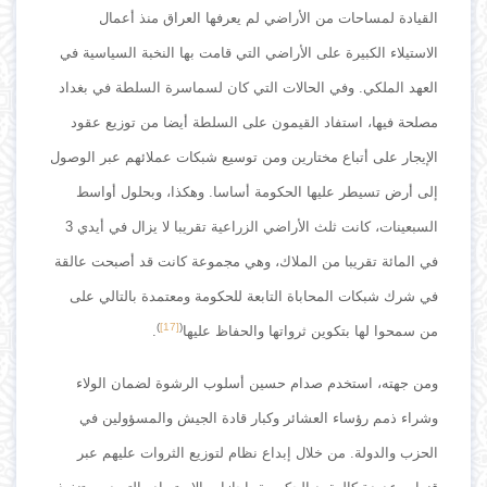
القيادة لمساحات من الأراضي لم يعرفها العراق منذ أعمال
الاستيلاء الكبيرة على الأراضي التي قامت بها النخبة السياسية في
العهد الملكي. وفي الحالات التي كان لسماسرة السلطة في بغداد
مصلحة فيها، استفاد القيمون على السلطة أيضا من توزيع عقود
الإيجار على أتباع مختارين ومن توسيع شبكات عملائهم عبر الوصول
إلى أرض تسيطر عليها الحكومة أساسا. وهكذا، وبحلول أواسط
السبعينات، كانت ثلث الأراضي الزراعية تقريبا لا يزال في أيدي 3
في المائة تقريبا من الملاك، وهي مجموعة كانت قد أصبحت عالقة
في شرك شبكات المحاباة التابعة للحكومة ومعتمدة بالتالي على
)
[17]
(
من سمحوا لها بتكوين ثرواتها والحفاظ عليها
.
ومن جهته، استخدم صدام حسين أسلوب الرشوة لضمان الولاء
وشراء ذمم رؤساء العشائر وكبار قادة الجيش والمسؤولين في
الحزب والدولة. من خلال إبداع نظام لتوزيع الثروات عليهم عبر