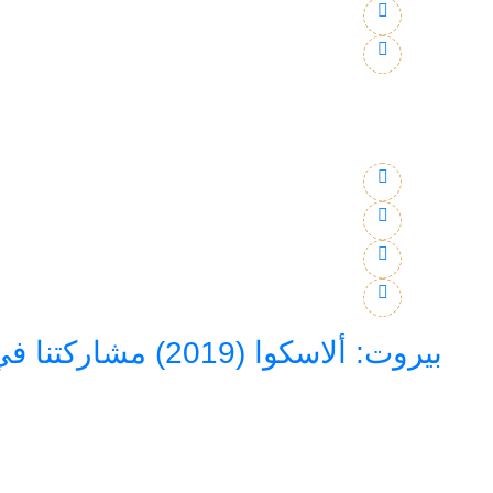
بيروت: ألاسكوا (2019) مشاركتنا في المنتدى العربي حول اهداف التنمية المستدامة في بيروت نيسان (أبريل) ٢٠١٩