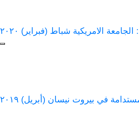
الجامعة الامريكية شباط (فبراير) ٢٠٢٠